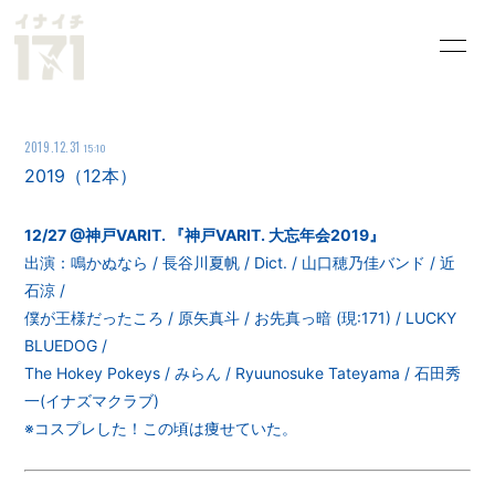
HOME
INFORMATION
2019.12.31
15:10
SCHEDULE
PROFILE
2019（12本）
VIDEO
DISCOGRAPHY
12/27 @神戸VARIT. 『神戸VARIT. 大忘年会2019』
歌詞＆雑記
過去ライブ
出演：鳴かぬなら / 長谷川夏帆 / Dict. / 山口穂乃佳バンド / 近
石涼 /
GOODS
お問い合わせ
僕が王様だったころ / 原矢真斗 / お先真っ暗 (現:171) / LUCKY
BLUEDOG /
The Hokey Pokeys / みらん / Ryuunosuke Tateyama / 石田秀
一(イナズマクラブ)
※コスプレした！この頃は痩せていた。