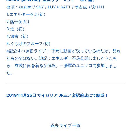
出演：kasumi / SKY / LUV K RAFT / 懐古虫（現:171)
1.エネルギー不足(初）
2.熱帯夜(初)
3.煙（初）
4.懐古（初）
5.くらげのブルース(初）
※記念すべき初ライブ！ 手元に動画が残っているのだが、見れ
たものではない。追記：エネルギー不足公開しました→
こち
ら
衣装に何を着るか悩み、一張羅のユニクロで参加しまし
た。
2019年1月25日 サイゼリア JR三ノ宮駅前店にて結成！
過去ライブ一覧