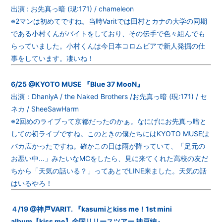
出演 : お先真っ暗 (現:171) / chameleon
※2マンは初めてですね。当時Varitでは田村とカナの大学の同期
である小村くんがバイトをしており、その伝手で色々組んでも
らっていました。小村くんは今日本コロムビアで新人発掘の仕
事をしています。凄いね！
6/25 @KYOTO MUSE 『Blue 37 MooN』
出演：DhaniyA / the Naked Brothers /お先真っ暗 (現:171) / セ
ネカ / SheeSawHarm
※2回めのライブって京都だったのかぁ。なにげにお先真っ暗と
しての初ライブですね。このときの僕たちにはKYOTO MUSEは
バカ広かったですね。確かこの日は雨が降っていて、「足元の
お悪い中…」みたいなMCをしたら、見に来てくれた高校の友だ
ちから「天気の話いる？」ってあとでLINE来ました。天気の話
はいるやろ！
４/19 @神戸VARIT. 『kasumiとkiss me！1st mini
album【kiss me】全国リリースツアー 神戸編』