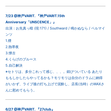
7/23 @神戸VARIT. 『神戸VARIT.15th
Anniversary「UNSCENCE」』
出演：お先真っ暗 (現:171) / Southward / 鳴かぬなら / ベルマイ
ンツ
1.煙
2.熱帯夜
3.懐古
4.くらげのブルース
5.自己解決
※セトリは、多分これって感じ、、、。錆びついている あたり
ももしかしたらやってるかも？モリモリは自分のドラムに納得
がいかず、ライブ後の打ち上げで泥酔し、店長(当時）のWAXさ
んに慰めてもらう。
6/27 @神戸VARIT. 『27club』