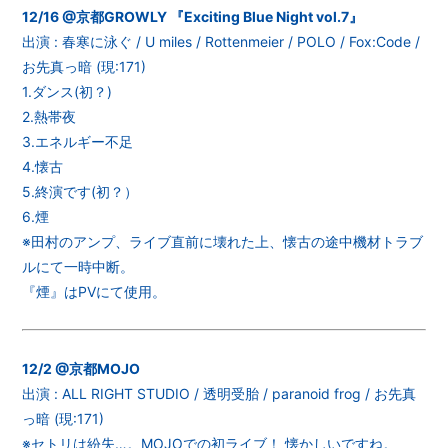
12/16 @京都GROWLY 『Exciting Blue Night vol.7』
出演 : 春寒に泳ぐ / U miles / Rottenmeier / POLO / Fox:Code /
お先真っ暗 (現:171)
1.ダンス(初？)
2.熱帯夜
3.エネルギー不足
4.懐古
5.終演です(初？）
6.煙
※田村のアンプ、ライブ直前に壊れた上、懐古の途中機材トラブ
ルにて一時中断。
『煙』はPVにて使用。
12/2 @京都MOJO
出演 : ALL RIGHT STUDIO / 透明受胎 / paranoid frog / お先真
っ暗 (現:171)
※セトリは紛失…。MOJOでの初ライブ！ 懐かしいですね。