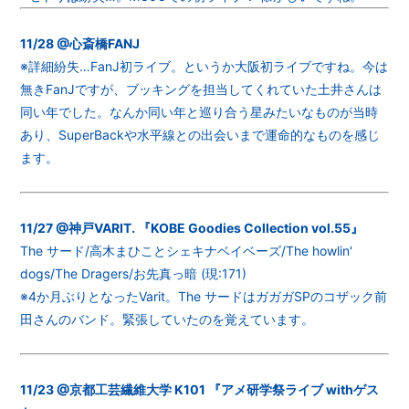
11/28 @心斎橋FANJ
※詳細紛失…FanJ初ライブ。というか大阪初ライブですね。今は
無きFanJですが、ブッキングを担当してくれていた土井さんは
同い年でした。なんか同い年と巡り合う星みたいなものが当時
あり、SuperBackや水平線との出会いまで運命的なものを感じ
ます。
11/27 @神戸VARIT. 『KOBE Goodies Collection vol.55』
The サード/高木まひことシェキナベイベーズ/The howlin'
dogs/The Dragers/お先真っ暗 (現:171)
※4か月ぶりとなったVarit。The サードはガガガSPのコザック前
田さんのバンド。緊張していたのを覚えています。
11/23 @京都工芸繊維大学 K101 『アメ研学祭ライブ withゲス