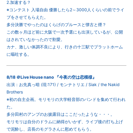
2.加速する？
※コンテスト 入場自由 優勝したら2～3000人くらいの前でライ
ブをさせてもらえた。
多分決勝でやったのはくらげのブルースと懐古と煙？
この数ヶ月ほど前に大阪で一次予選にも出演しているが、公開
はされていなかったので割愛。
カナ、激しい体調不良により、行きの十三駅でプラットホーム
に嘔吐する。
8/18 ＠Live House nano 『今夜の空は恋模様』
出演：お先真っ暗 (現:171) / モンナトリエ / Siak / the Nakid
Brothers
※初の自主企画。モリモリの大学軽音部のバンドを集めて行われ
た。
多分田村のアンプのお披露目はここだったような・・・。
モリモリは自分のドラムに納得がいかず、ライブ後の打ち上げ
で泥酔し、店長のモグラさんに慰めてもらう。