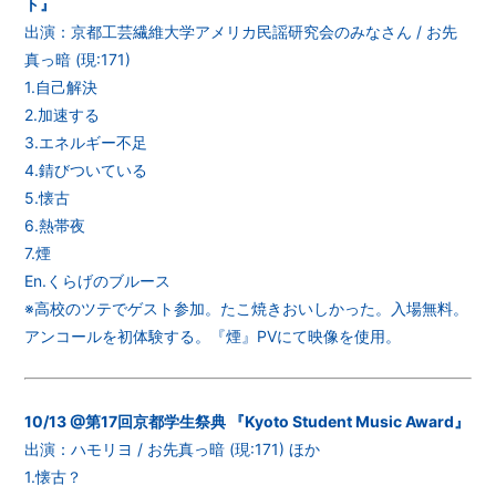
ト』
出演：京都工芸繊維大学アメリカ民謡研究会のみなさん / お先
真っ暗 (現:171)
1.自己解決
2.加速する
3.エネルギー不足
4.錆びついている
5.懐古
6.熱帯夜
7.煙
En.くらげのブルース
※高校のツテでゲスト参加。たこ焼きおいしかった。入場無料。
アンコールを初体験する。『煙』PVにて映像を使用。
10/13 @第17回京都学生祭典 『Kyoto Student Music Award』
出演：ハモリヨ / お先真っ暗 (現:171) ほか
1.懐古？