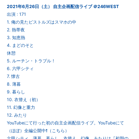
2021年6月26日（土） 自主企画配信ライブ ＠246WEST
出演 : 171
1. 俺の見たピストルズはスマホの中
2. 熱帯夜
3. 知恵熱
4. まどのそと
休憩
5. ルーチン・トラブル！
6. 六甲シティ
7. 懐古
8. 薄暮
9. 暮らし
10. 衣替え（初）
11. 幻像と重力
12. みたり
YouTubeにて行った初の自主企画配信ライブ。YouTubeにて
（ほぼ）全編公開中❗（
こちら
）
六甲シティ、薄暮、暮らし、衣替え、幻像、みたりは『初期の