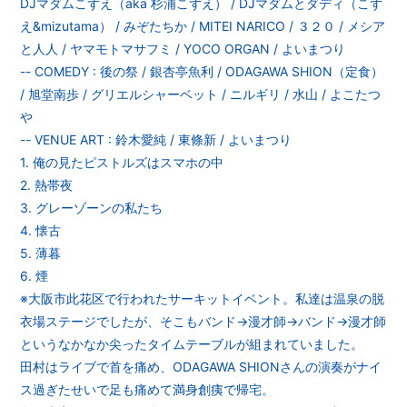
DJマダムこずえ（aka 杉浦こずえ） / DJマダムとダディ（こず
え&mizutama） / みぞたちか / MITEI NARICO / ３２０ / メシア
と人人 / ヤマモトマサフミ / YOCO ORGAN / よいまつり
-- COMEDY : 後の祭 / 銀杏亭魚利 / ODAGAWA SHION（定食）
/ 旭堂南歩 / グリエルシャーベット / ニルギリ / 水山 / よこたつ
や
-- VENUE ART : 鈴木愛純 / 東條新 / よいまつり
1. 俺の見たピストルズはスマホの中
2. 熱帯夜
3. グレーゾーンの私たち
4. 懐古
5. 薄暮
6. 煙
※大阪市此花区で行われたサーキットイベント。私達は温泉の脱
衣場ステージでしたが、そこもバンド→漫才師→バンド→漫才師
というなかなか尖ったタイムテーブルが組まれていました。
田村はライブで首を痛め、ODAGAWA SHIONさんの演奏がナイ
ス過ぎたせいで足も痛めて満身創痍で帰宅。