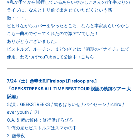
※私が予てから崇拝しているあらいやかしこさんの1年半ぶりの
ライブに、なんとトリ前で出させていただくという感
激・・・。
ビビりながらカバーをやったところ、なんと本家あらいやかし
こも一曲めでやってくれたので激アツでした！
ありがとうございました。
ピストルズ、ルーチン、まどのそとは『初期のイナイチ』にて
使用。わるつはYouTubeにて公開中→
こちら
7/24（土）@寺田町Fireloop [Fireloop pre.]
『GEEKSTREEKS ALL TIME BEST TOUR 誤認の軌跡ツアー 大
阪編』
出演：GEEKSTREEKS / 続きはらいせ / バイセーシ / ichiru /
ever youth / 171
O.A. & 猪の解体：修行僧ぴろぴろ
1. 俺の見たピストルズはスマホの中
2. 熱帯夜