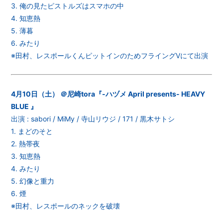
3. 俺の見たピストルズはスマホの中
4. 知恵熱
5. 薄暮
6. みたり
※田村、レスポールくんピットインのためフライングVにて出演
4月10日（土） ＠尼崎tora『-ハヅメ April presents- HEAVY
BLUE 』
出演 : sabori / MiMy / 寺山リウジ / 171 / 黒木サトシ
1. まどのそと
2. 熱帯夜
3. 知恵熱
4. みたり
5. 幻像と重力
6. 煙
※田村、レスポールのネックを破壊