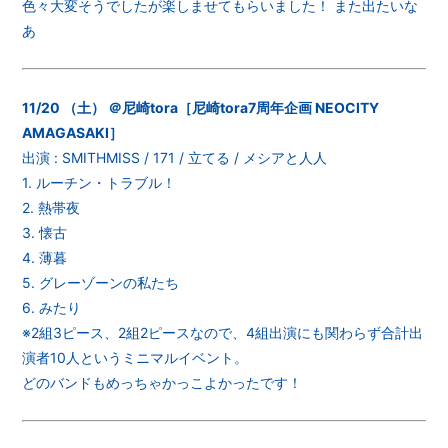
色々大変そうでしたが楽しませてもらいました！ また出たいな
あ
11/20 （土） ＠尼崎tora［尼崎tora7周年企画 NEOCITY
AMAGASAKI］
出演 : SMITHMISS / 171 / 立てる / メシアと人人
1. ルーチン・トラブル！
2. 熱帯夜
3. 懐古
4. 薄暮
5. グレーゾーンの私たち
6. みたり
※2組3ピース、2組2ピースなので、4組出演にも関わらず合計出
演者10人というミニマルイベント。
どのバンドもめっちゃかっこよかったです！