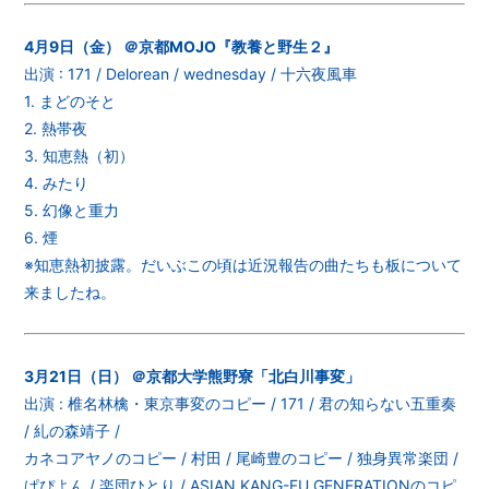
4月9日（金） ＠京都MOJO『教養と野生２』
出演 : 171 / Delorean / wednesday / 十六夜風車
1. まどのそと
2. 熱帯夜
3. 知恵熱（初）
4. みたり
5. 幻像と重力
6. 煙
※知恵熱初披露。だいぶこの頃は近況報告の曲たちも板について
来ましたね。
3月21日（日） ＠京都大学熊野寮「北白川事変」
出演 : 椎名林檎・東京事変のコピー / 171 / 君の知らない五重奏
/ 糺の森靖子 /
カネコアヤノのコピー / 村田 / 尾崎豊のコピー / 独身異常楽団 /
ぱぴよん / 楽団ひとり / ASIAN KANG-FU GENERATIONのコピ