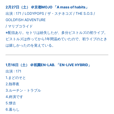
2月27日（土） ＠京都MOJO 「A mass of habits」
出演 : 171 / LODYPOPS / ザ・スナネコズ / THE S.O.S /
GOLDFISH ADVENTURE
/ マリブコライド
※配信あり。セトリは紛失したが、多分ピストルズの初ライブ。
ピストルズは作ってから1年間温めていたので、初ライブのとき
は嬉しかったのを覚えている。
1月16日（土） ＠祇園EN-LAB. 「EN-LIVE HYBRID」
出演 : 171
1.まどのそと
2.熱帯夜
3.ルーチン・トラブル
4.終演です
5.懐古
6.暮らし