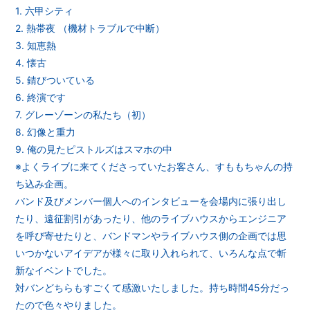
1. 六甲シティ
2. 熱帯夜 （機材トラブルで中断）
3. 知恵熱
4. 懐古
5. 錆びついている
6. 終演です
7. グレーゾーンの私たち（初）
8. 幻像と重力
9. 俺の見たピストルズはスマホの中
※よくライブに来てくださっていたお客さん、すももちゃんの持
ち込み企画。
バンド及びメンバー個人へのインタビューを会場内に張り出し
たり、遠征割引があったり、他のライブハウスからエンジニア
を呼び寄せたりと、バンドマンやライブハウス側の企画では思
いつかないアイデアが様々に取り入れられて、いろんな点で斬
新なイベントでした。
対バンどちらもすごくて感激いたしました。持ち時間45分だっ
たので色々やりました。