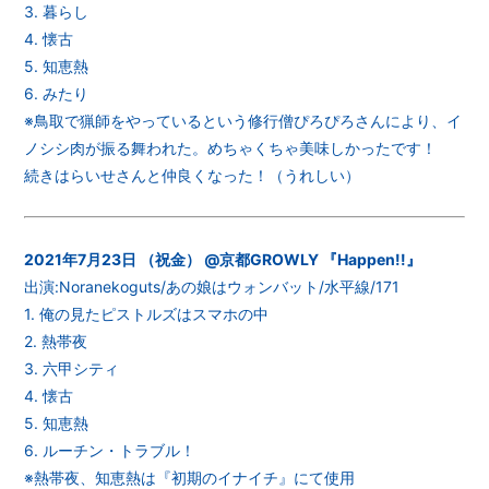
3. 暮らし
4. 懐古
5. 知恵熱
6. みたり
※鳥取で猟師をやっているという修行僧ぴろぴろさんにより、イ
ノシシ肉が振る舞われた。めちゃくちゃ美味しかったです！
続きはらいせさんと仲良くなった！（うれしい）
2021年7月23日 （祝金） @京都GROWLY 『Happen!!』
出演:Noranekoguts/あの娘はウォンバット/水平線/171
1. 俺の見たピストルズはスマホの中
2. 熱帯夜
3. 六甲シティ
4. 懐古
5. 知恵熱
6. ルーチン・トラブル！
※熱帯夜、知恵熱は『初期のイナイチ』にて使用