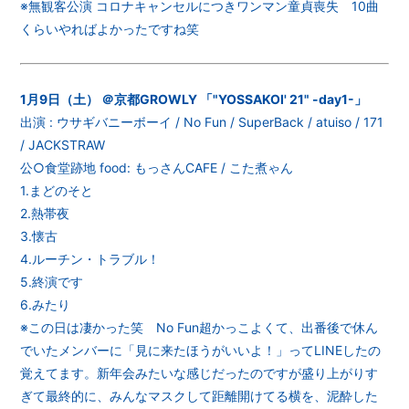
※無観客公演 コロナキャンセルにつきワンマン童貞喪失 10曲
くらいやればよかったですね笑
1月9日（土） ＠京都GROWLY 「"YOSSAKOI' 21" -day1-」
出演 : ウサギバニーボーイ / No Fun / SuperBack / atuiso / 171
/ JACKSTRAW
公○食堂跡地 food: もっさんCAFE / こた煮ゃん
1.まどのそと
2.熱帯夜
3.懐古
4.ルーチン・トラブル！
5.終演です
6.みたり
※この日は凄かった笑 No Fun超かっこよくて、出番後で休ん
でいたメンバーに「見に来たほうがいいよ！」ってLINEしたの
覚えてます。新年会みたいな感じだったのですが盛り上がりす
ぎて最終的に、みんなマスクして距離開けてる横を、泥酔した