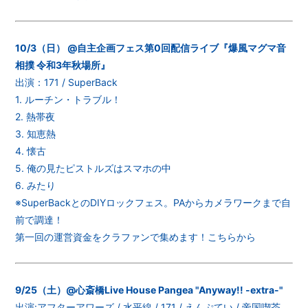
10/3（日） @自主企画フェス第0回配信ライブ『爆風マグマ音
相撲 令和3年秋場所』
出演：171 / SuperBack
1. ルーチン・トラブル！
2. 熱帯夜
3. 知恵熱
4. 懐古
5. 俺の見たピストルズはスマホの中
6. みたり
※SuperBackとのDIYロックフェス。PAからカメラワークまで自
前で調達！
第一回の運営資金をクラファンで集めます！こちらから
9/25（土）@心斎橋Live House Pangea "Anyway!! -extra-"
出演:アフターアワーズ / 水平線 / 171 / えんぷてい / 帝国喫茶