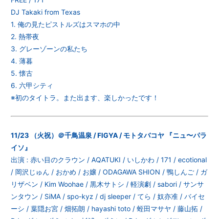
DJ Takaki from Texas
1. 俺の見たピストルズはスマホの中
2. 熱帯夜
3. グレーゾーンの私たち
4. 薄暮
5. 懐古
6. 六甲シティ
※初のタイトラ。また出ます、楽しかったです！
11/23 （火祝）＠千鳥温泉 / FIGYA / モトタバコヤ 『ニュ〜パラ
イソ』
出演 : 赤い目のクラウン / AQATUKI / いしかわ / 171 / ecotional
/ 岡沢じゅん / おかめ / お嬢 / ODAGAWA SHION / 鴨しんご / ガ
リザベン / Kim Woohae / 黒木サトシ / 軽演劇 / sabori / サンサ
ンタウン / SiMA / spo-kyz / dj sleeper / てら / 奴亦准 / バイセ
ーシ / 葉隠お宮 / 畑拓朗 / hayashi toto / 蛭田マサヤ / 藤山拓 /