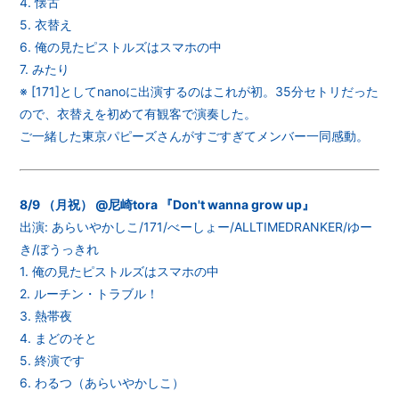
4. 懐古
5. 衣替え
6. 俺の見たピストルズはスマホの中
7. みたり
※ [171]としてnanoに出演するのはこれが初。35分セトリだった
ので、衣替えを初めて有観客で演奏した。
ご一緒した東京パピーズさんがすごすぎてメンバー一同感動。
8/9 （月祝） @尼崎tora 『Don't wanna grow up』
出演: あらいやかしこ/171/べーしょー/ALLTIMEDRANKER/ゆー
き/ぼうっきれ
1. 俺の見たピストルズはスマホの中
2. ルーチン・トラブル！
3. 熱帯夜
4. まどのそと
5. 終演です
6. わるつ（あらいやかしこ）