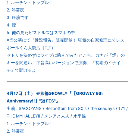
1. ルーチン・トラブル！
2. 熱帯夜
3. 終演です
4. 煙
5. 俺の見たピストルズはスマホの中
※当公演にて『近況報告』販売開始！ 狂気の自家修理にてレス
ポールくん大復活（T_T）
セトリを決めずにライブに臨んでみたところ、カナが『煙』の
キーを間違い、半音高いバージョンで演奏、『初期のイナイ
チ』で聞けるよ
4月17日（土） ＠京都GROWLY『【GROWLY 9th
Anniversary!!】"冠 FES"』
出演 : SACOYANS / Bellbottom from 80's / the seadays / 171 /
THE MYHALLEYⅡ / メシアと人人 / 水平線
1. ルーチン・トラブル！
2. 熱帯夜