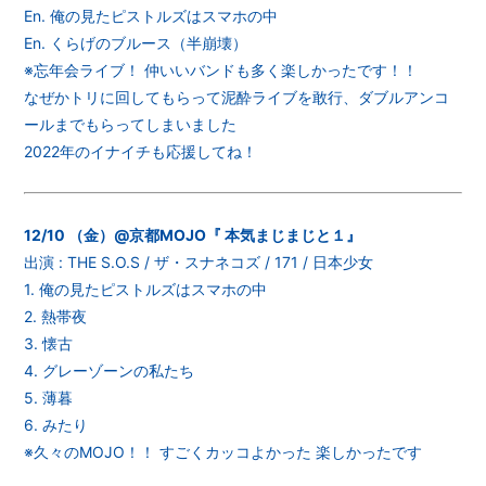
En. 俺の見たピストルズはスマホの中
En. くらげのブルース（半崩壊）
※忘年会ライブ！ 仲いいバンドも多く楽しかったです！！
なぜかトリに回してもらって泥酔ライブを敢行、ダブルアンコ
ールまでもらってしまいました
2022年のイナイチも応援してね！
12/10 （金）@京都MOJO『 本気まじまじと１』
出演 : THE S.O.S / ザ・スナネコズ / 171 / 日本少女
1. 俺の見たピストルズはスマホの中
2. 熱帯夜
3. 懐古
4. グレーゾーンの私たち
5. 薄暮
6. みたり
※久々のMOJO！！ すごくカッコよかった 楽しかったです