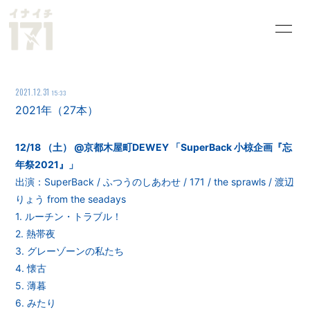
HOME
INFORMATION
2021.12.31
15:33
SCHEDULE
PROFILE
2021年（27本）
VIDEO
DISCOGRAPHY
12/18 （土） @京都木屋町DEWEY 「SuperBack 小椋企画『忘
歌詞＆雑記
過去ライブ
年祭2021』」
出演：SuperBack / ふつうのしあわせ / 171 / the sprawls / 渡辺
GOODS
お問い合わせ
りょう from the seadays
1. ルーチン・トラブル！
2. 熱帯夜
3. グレーゾーンの私たち
4. 懐古
5. 薄暮
6. みたり