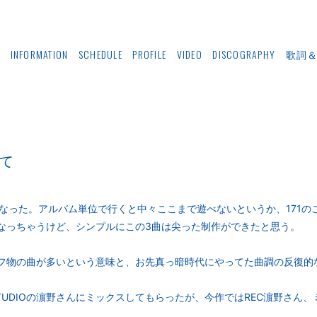
E
INFORMATION
SCHEDULE
PROFILE
VIDEO
DISCOGRAPHY
歌詞
って
になった。アルバム単位で行くと中々ここまで遊べないというか、171の
なっちゃうけど、シンプルにこの3曲は尖った制作ができたと思う。
は、リフ物の曲が多いという意味と、お先真っ暗時代にやってた曲調の反復
ZU STUDIOの濵野さんにミックスしてもらったが、今作ではREC濵野さ