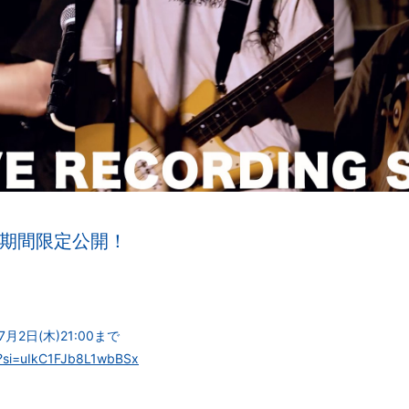
期間限定公開！
7月2日(木)21:00まで
s?si=uIkC1FJb8L1wbBSx