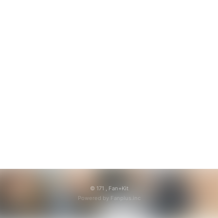
© 171 ,
Fan+Kit
Powered by Fanplus.inc